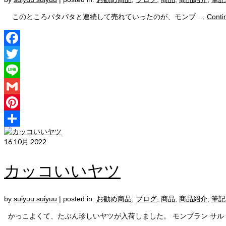
このところパタパタと連続して売れていったのが、モンブ …
Conti
Facebook
Twitter
Line
Gmail
Pinterest
共
16
10月 2022
有
カッコいいヤツ
by
suiyuu suiyuu
|
posted in:
お勧め商品
,
ブログ
,
商品
,
商品紹介
,
筆記
かっこよくて、たぶん珍しいヤツが入荷しました。 モンブラン サル