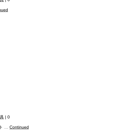
nued
具
|
0
ト …
Continued