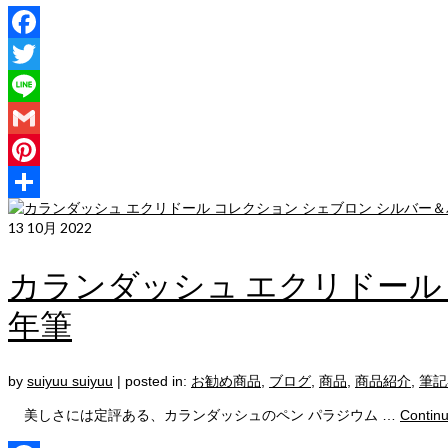
Facebook
Twitter
Line
Gmail
Pinterest
共
13
10月 2022
有
カランダッシュ エクリドール
年筆
by
suiyuu suiyuu
|
posted in:
お勧め商品
,
ブログ
,
商品
,
商品紹介
,
筆記
美しさには定評ある、カランダッシュのペン パラジウム …
Contin