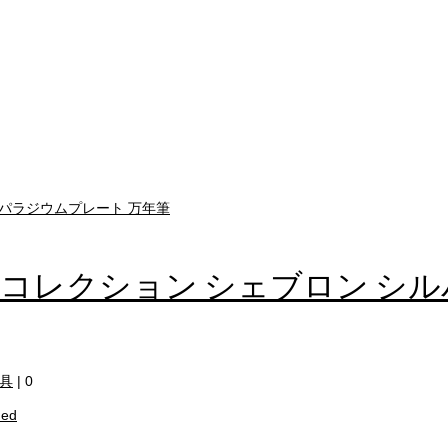
 コレクション シェブロン シ
具
|
0
ued