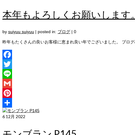
本年もよろしくお願いします
by
suiyuu suiyuu
|
posted in:
ブログ
|
0
昨年もたくさんの良いお客様に恵まれ良い年でございました。 ブログ
Facebook
Twitter
Line
Gmail
Pinterest
共
6
12月 2022
有
モンブラン P145