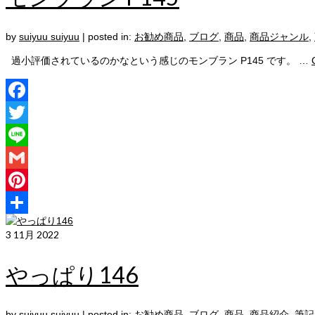
by
suiyuu suiyuu
|
posted in:
お勧め商品
,
ブログ
,
商品
,
商品ジャンル
,
過小評価されているのかなという感じのモンブラン P145 です。 …
Facebook
Twitter
Line
Gmail
Pinterest
共
3
11月 2022
有
やっぱり146
by
suiyuu suiyuu
|
posted in:
お勧め商品
,
ブログ
,
商品
,
商品紹介
,
筆記