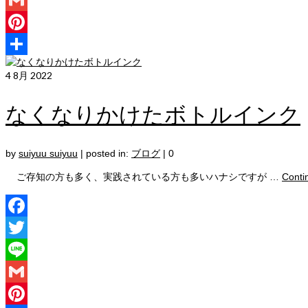
Gmail
Pinterest
共
4
8月 2022
有
なくなりかけたボトルインク
by
suiyuu suiyuu
|
posted in:
ブログ
|
0
ご存知の方も多く、実践されている方も多いハナシですが …
Conti
Facebook
Twitter
Line
Gmail