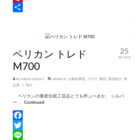
Pinterest
共
有
25
ペリカン トレド
4月 2023
M700
by
suiyuu suiyuu
|
posted in:
お勧め商品
,
ブログ
,
商品
,
商品紹介
,
筆
記具
|
0
ペリカンの量産伝統工芸品とでも呼ぶべきか、 シルバ
ー …
Continued
Facebook
Twitter