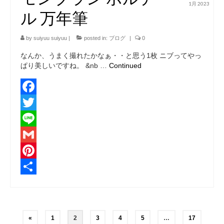
1月 2023
ル 万年筆
by
suiyuu suiyuu
|
posted in:
ブログ
|
0
なんか、うまく撮れたかなぁ・・と思う1枚 ニブってやっ
ぱり美しいですね。 &nb …
Continued
Facebook
Twitter
Line
Gmail
Pinterest
共
有
投
«
1
2
3
4
5
…
17