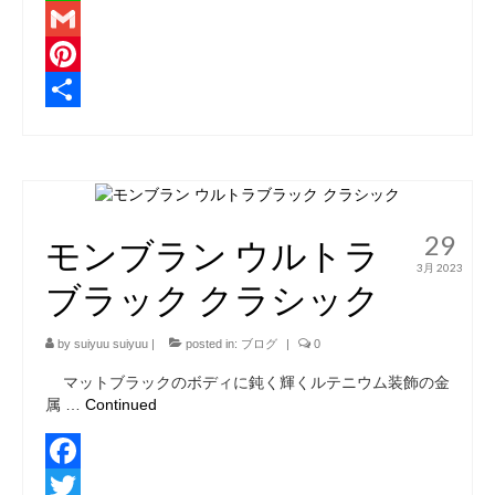
Line
Gmail
Pinterest
共
有
29
モンブラン ウルトラ
3月 2023
ブラック クラシック
by
suiyuu suiyuu
|
posted in:
ブログ
|
0
マットブラックのボディに鈍く輝くルテニウム装飾の金
属 …
Continued
Facebook