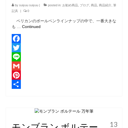
by
suiyuu suiyuu
|
posted in:
お勧め商品
,
ブログ
,
商品
,
商品紹介
,
筆
記具
|
0
ペリカンのボールペンラインナップの中で、一番大きな
も …
Continued
Facebook
Twitter
Line
Gmail
Pinterest
共
有
13
モンブラン ボルテー