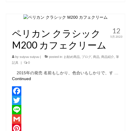
有
12
ペリカン クラシック
5月 2023
M200 カフェクリーム
by
suiyuu suiyuu
|
posted in:
お勧め商品
,
ブログ
,
商品
,
商品紹介
,
筆
記具
|
0
2015年の発売 名前もしかり、色合いもしかりで、す …
Continued
Facebook
Twitter
Line
Gmail