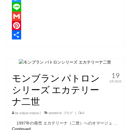
Twitter
Line
Gmail
Pinterest
共
有
19
モンブラン パトロン
3月 2023
シリーズ エカテリー
ナ二世
by
suiyuu suiyuu
|
posted in:
ブログ
|
0
1997年の発売 エカテリーナ（二世）へのオマージュ …
Continued