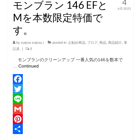
4
モンブラン 146 EFと
6月 2023
Mを本数限定特価で
す。
by
suiyuu suiyuu
|
posted in:
お勧め商品
,
ブログ
,
商品
,
商品紹介
,
筆
記具
|
0
モンブランのクリーンアップ 一番人気の146を数本で
…
Continued
Facebook
Twitter
Line
Gmail
Pinterest
共