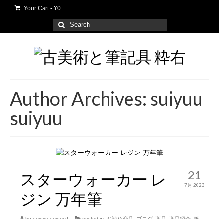
Your Cart
-
¥
0
Search
for:
Author Archives: suiyuu
suiyuu
21
スターウォーカー レ
7月 2023
ジン 万年筆
by
suiyuu suiyuu
|
posted in:
お勧め商品
,
ブログ
,
商品
,
商品紹介
,
筆