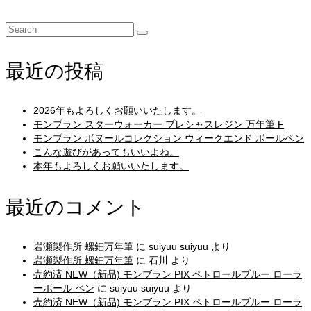
Search
for:
最近の投稿
2026年もよろしくお願いいたします。
モンブラン スターウォーカー プレシャスレジン 万年筆 F
モンブラン ボヌールコレクション ウィークエンド ボールペン
こんな遊びがあってもいいよね。
本年もよろしくお願いいたします。
最近のコメント
岩瀬製作所 螺鈿万年筆
に
suiyuu suiyuu
より
岩瀬製作所 螺鈿万年筆
に
石川
より
売約済 NEW（新品) モンブラン PIX ペトロールブルー ローラ
ーボール ペン
に
suiyuu suiyuu
より
売約済 NEW（新品) モンブラン PIX ペトロールブルー ローラ