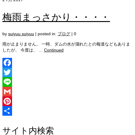
有
梅雨まっさかり・・・・
by
suiyuu suiyuu
|
posted in:
ブログ
|
0
雨が止まりません。 一時、ダムの水が涸れたとの報道などもありま
したが、 今度は、 …
Continued
Facebook
Twitter
Line
Gmail
Pinterest
共
サイト内検索
有