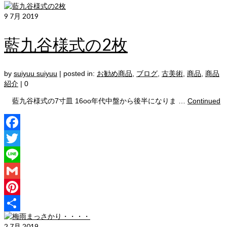
9
7月 2019
藍九谷様式の2枚
by
suiyuu suiyuu
|
posted in:
お勧め商品
,
ブログ
,
古美術
,
商品
,
商品
紹介
|
0
藍九谷様式の7寸皿 16oo年代中盤から後半になりま …
Continued
Facebook
Twitter
Line
Gmail
Pinterest
共
2
7月 2019