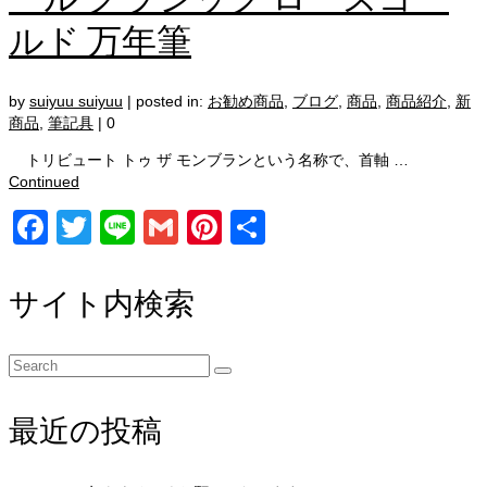
ルド 万年筆
by
suiyuu suiyuu
|
posted in:
お勧め商品
,
ブログ
,
商品
,
商品紹介
,
新
商品
,
筆記具
|
0
トリビュート トゥ ザ モンブランという名称で、首軸 …
Continued
Facebook
Twitter
Line
Gmail
Pinterest
共
有
サイト内検索
Search
for:
最近の投稿