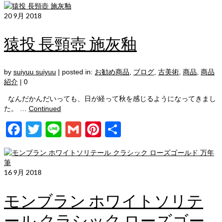
20
9月 2018
猿投 長頸壺 施灰釉
by
suiyuu suiyuu
|
posted in:
お勧め商品
,
ブログ
,
古美術
,
商品
,
商品
紹介
|
0
なんだかんだいっても、日が経って秋を感じるようになってきまし
た。 …
Continued
Facebook
Twitter
Line
Gmail
Pinterest
共
有
16
9月 2018
モンブラン ホワイトソリテ
ール クラシック ローズゴー