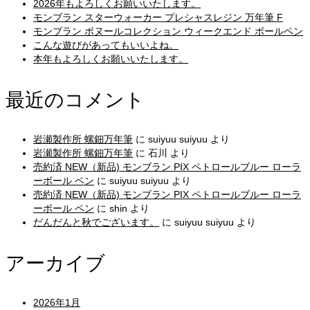
2026年もよろしくお願いいたします。
モンブラン スターウォーカー プレシャスレジン 万年筆 F
モンブラン ボヌールコレクション ウィークエンド ボールペン
こんな遊びがあってもいいよね。
本年もよろしくお願いいたします。
最近のコメント
岩瀬製作所 螺鈿万年筆
に
suiyuu suiyuu
より
岩瀬製作所 螺鈿万年筆
に
石川
より
売約済 NEW（新品) モンブラン PIX ペトロールブルー ローラ
ーボール ペン
に
suiyuu suiyuu
より
売約済 NEW（新品) モンブラン PIX ペトロールブルー ローラ
ーボール ペン
に
shin
より
だんだんと秋でございます。
に
suiyuu suiyuu
より
アーカイブ
2026年1月