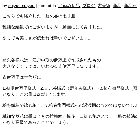
by
suiyuu suiyuu
|
posted in:
お勧め商品
,
ブログ
,
古美術
,
商品
,
商品紹
こちらでも紹介した、藍久谷の七寸皿
稚拙な編集ではございますが、動画にしてみました。
少しでも美しさが伝われば幸いでございます。
藍久谷様式は、江戸中期の伊万里で作成されたもの
大きなくくりでは、いわゆる古伊万里になります。
古伊万里は年代順に
1.初期伊万里様式→2.古九谷様式（藍九谷様式）→3.柿右衛門様式（
となり、この皿は2に該当します。
絵を繊細で線も細く、3.柿右衛門様式への過渡期のものではないでし
繊細な草花に墨はじきの竹梅紋、輪花、口紅も施されて、当時の技法
かなり高級であったことでしょう。