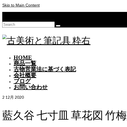
Skip to Main Content
Your Cart
-
¥
0
Search
for:
HOME
商品一覧
古物営業法に基づく表記
会社概要
ブログ
お問い合わせ
2
12月 2020
藍久谷 七寸皿 草花図 竹梅