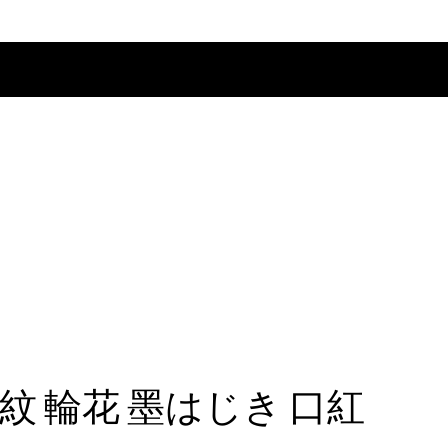
紋 輪花 墨はじき 口紅