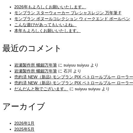
2026年もよろしくお願いいたします。
モンブラン スターウォーカー プレシャスレジン 万年筆 F
モンブラン ボヌールコレクション ウィークエンド ボールペン
こんな遊びがあってもいいよね。
本年もよろしくお願いいたします。
最近のコメント
岩瀬製作所 螺鈿万年筆
に
suiyuu suiyuu
より
岩瀬製作所 螺鈿万年筆
に
石川
より
売約済 NEW（新品) モンブラン PIX ペトロールブルー ローラ
売約済 NEW（新品) モンブラン PIX ペトロールブルー ローラ
だんだんと秋でございます。
に
suiyuu suiyuu
より
アーカイブ
2026年1月
2025年5月