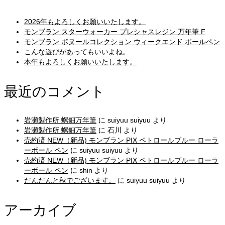
2026年もよろしくお願いいたします。
モンブラン スターウォーカー プレシャスレジン 万年筆 F
モンブラン ボヌールコレクション ウィークエンド ボールペン
こんな遊びがあってもいいよね。
本年もよろしくお願いいたします。
最近のコメント
岩瀬製作所 螺鈿万年筆
に
suiyuu suiyuu
より
岩瀬製作所 螺鈿万年筆
に
石川
より
売約済 NEW（新品) モンブラン PIX ペトロールブルー ローラ
ーボール ペン
に
suiyuu suiyuu
より
売約済 NEW（新品) モンブラン PIX ペトロールブルー ローラ
ーボール ペン
に
shin
より
だんだんと秋でございます。
に
suiyuu suiyuu
より
アーカイブ