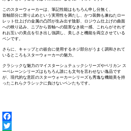
このスターウォーカーは、筆記性能はもちろん申し分無く、
首軸部分に滑り止めという実用性を満たし、かつ装飾も兼ねたロー
レット仕上げの金属の凸凹が生み出す陰影、ロジウム仕上げの曲面
への映り込み、ニブから首軸への阻害なき統一感、これらがそれぞ
れお互いの美点を引き出し強調し、美しさと機能を両立させている
ペンです。
さらに、キャップとの嵌合に使用するネジ部分がうまく調和されて
いるところもスターウォーカーの魅力。
クラシックな魅力のマイスターシュテュックシリーズやペリカン ス
ーベレーンシリーズはもちろん誰にも文句を言わせない逸品です
が、現代的な意匠のスターウォーカーシリーズも秀逸な機能美を持
ったこれらクラシックに負けないペンたちです。
Facebook