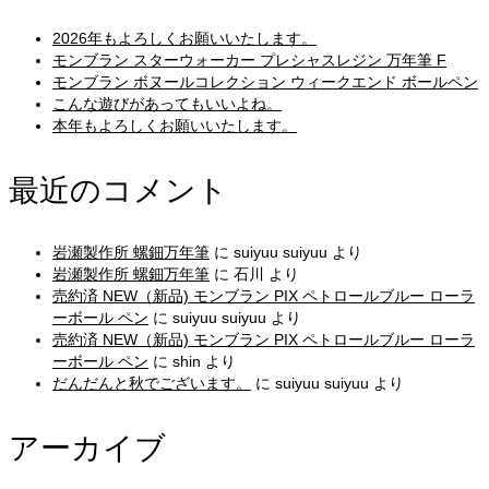
2026年もよろしくお願いいたします。
モンブラン スターウォーカー プレシャスレジン 万年筆 F
モンブラン ボヌールコレクション ウィークエンド ボールペン
こんな遊びがあってもいいよね。
本年もよろしくお願いいたします。
最近のコメント
岩瀬製作所 螺鈿万年筆
に
suiyuu suiyuu
より
岩瀬製作所 螺鈿万年筆
に
石川
より
売約済 NEW（新品) モンブラン PIX ペトロールブルー ローラ
ーボール ペン
に
suiyuu suiyuu
より
売約済 NEW（新品) モンブラン PIX ペトロールブルー ローラ
ーボール ペン
に
shin
より
だんだんと秋でございます。
に
suiyuu suiyuu
より
アーカイブ