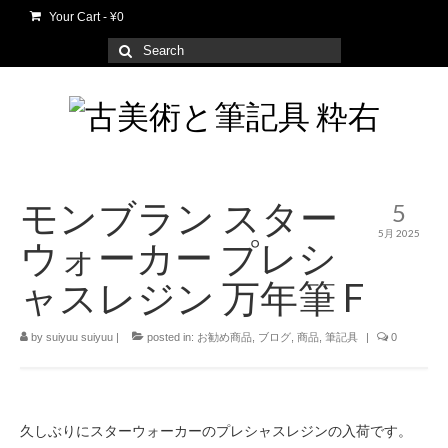
Your Cart
-
¥
0
Search
for:
モンブラン スター
5
5月 2025
ウォーカー プレシ
ャスレジン 万年筆 F
by
suiyuu suiyuu
|
posted in:
お勧め商品
,
ブログ
,
商品
,
筆記具
|
0
久しぶりにスターウォーカーのプレシャスレジンの入荷です。