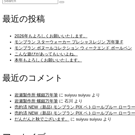
Search
for:
最近の投稿
2026年もよろしくお願いいたします。
モンブラン スターウォーカー プレシャスレジン 万年筆 F
モンブラン ボヌールコレクション ウィークエンド ボールペン
こんな遊びがあってもいいよね。
本年もよろしくお願いいたします。
最近のコメント
岩瀬製作所 螺鈿万年筆
に
suiyuu suiyuu
より
岩瀬製作所 螺鈿万年筆
に
石川
より
売約済 NEW（新品) モンブラン PIX ペトロールブルー ローラ
売約済 NEW（新品) モンブラン PIX ペトロールブルー ローラ
だんだんと秋でございます。
に
suiyuu suiyuu
より