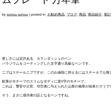
by
suiyuu suiyuu
|
posted in:
お勧め商品
,
ブログ
,
商品
,
商品紹介
,
筆記
美しさには定評ある、カランダッシュのペン
パラジウムをコーティングした文字通り高級なペンです。
ニブはスチールニブですが、このお値段に抑えるにはスチールでも致
鉛筆がモチーフのスリムなボディに逆V字のモチーフ。
これは、警官や士官、功労者に与えられた山形の袖章が由来だそうで
そう、まさに成功者の証となるペンですね。