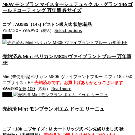
NEW モンブラン マイスターシュテュック ル・グラン 146 ゴ
ールドコーティング 万年筆 各サイズ
ニブ：AU585（14k) ピストン吸入式
状態:新品
¥
53,130
–
¥
66,990
Select options
（税込）
Sale!
売約済み Mint ペリカン M805 ヴァイブラントブルー 万年筆
EF
Mint(未使用品)ペリカン M805 ヴァイブラントブルー ニブ：18c-750
ニブサイズ：EF
売約済みです。お買上げありがとうございます
¥
66,000
¥
45,100
Read more
（税込）
Sale!
売約済 Mint モンブラン ボエム ドゥエ リーニュ
ニブ：18k ニブサイズ：M カートリッジ式 ペン先繰り出し式
状
態:Mint（未使用品）
売約済み ご購入ありがとうございます。