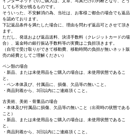
インターネットでのご購入は、文章、写真だけの判断となり、どう
しても不安が残るものです。
そういった、不安解消の為、当社は、お客様ご都合の場合でも返品
を認めております。
下記返品条件を満たした場合に、理由を問わず返品可とさせて頂き
ます。
ただし、発送および返品送料、決済手数料（クレジットカードの場
合）、返金時の銀行振込手数料等の実費はご負担頂きます。
（自宅で受け取りができて移動費、移動時間の負担が無いネット販
売の経費としてご理解ください）
ペン類の場合
・新品、または未使用品をご購入の場合は、未使用状態であるこ
と。
・ペン本体及び、付属品に、損傷、欠品等の無いこと。
・商品到着から、3日以内にご連絡頂くこと。
古美術、美術・骨董品の場合
・本体及び付属品に損傷、欠品等の無いこと（出荷時の状態である
こと）
・新品、または未使用品をご購入の場合は、未使用状態であるこ
と。
・商品到着から、3日以内にご連絡頂くこと。