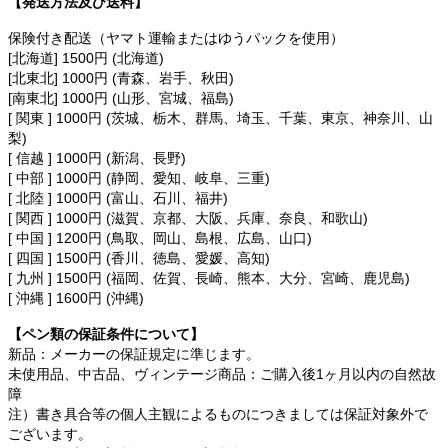
【発送方法及び送料】
保険付き配送（ヤマト運輸またはゆうパックを使用）
[北海道] 1500円 (北海道)
[北東北] 1000円 (青森、岩手、秋田)
[南東北] 1000円 (山形、宮城、福島)
[ 関東 ] 1000円 (茨城、栃木、群馬、埼玉、千葉、東京、神奈川、山
梨)
[ 信越 ] 1000円 (新潟、長野)
[ 中部 ] 1000円 (静岡、愛知、岐阜、三重)
[ 北陸 ] 1000円 (富山、石川、福井)
[ 関西 ] 1000円 (滋賀、京都、大阪、兵庫、奈良、和歌山)
[ 中国 ] 1200円 (鳥取、岡山、島根、広島、山口)
[ 四国 ] 1500円 (香川、徳島、愛媛、高知)
[ 九州 ] 1500円 (福岡、佐賀、長崎、熊本、大分、宮崎、鹿児島)
[ 沖縄 ] 1600円 (沖縄)
【ペン類の保証条件について】
新品：メーカーの保証規定に準じます。
未使用品、中古品、ヴィンテージ商品：ご購入後1ヶ月以内の自然故
障
注）書き具合等の個人主観によるものにつきましては保証対象外で
ございます。